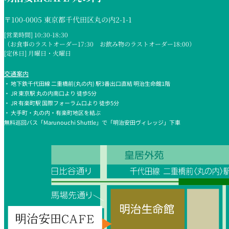
〒100-0005 東京都千代田区丸の内2-1-1
[営業時間] 10:30-18:30
（お食事のラストオーダー17:30 お飲み物のラストオーダー18:00）
[定休日] 月曜日・火曜日
交通案内
・ 地下鉄千代田線 二重橋前(丸の内) 駅3番出口直結 明治生命館1階
・ JR 東京駅 丸の内南口より 徒歩5分
・ JR 有楽町駅 国際フォーラム口より 徒歩5分
・ 大手町・丸の内・有楽町地区を結ぶ
無料巡回バス「Marunouchi Shuttle」で「明治安田ヴィレッジ」下車