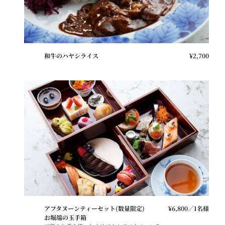
和牛のハヤシライス
¥2,700
アフタヌーンティーセット(数量限定)
¥6,800／1名様
お堀端の玉手箱