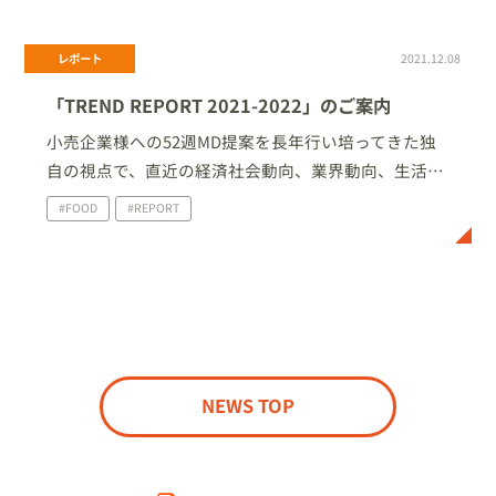
レポート
2021.12.08
「TREND REPORT 2021-2022」のご案内
小売企業様への52週MD提案を長年行い培ってきた独
自の視点で、直近の経済社会動向、業界動向、生活者
変化などから読み解いた、2021-2022年のチャンスキ
#FOOD
#REPORT
ーワードを「TREND REPORT 2021-2022」としてま
とめ、セミナー形式にてご提言しています。
NEWS TOP