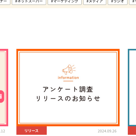
ミナー
#ネットスーパー
#マーケティング
#メディア
#ラジオ
#
#新商品
#流通小売業
#調査
#週末ひととき
#食卓分析
リリース
.12
2024.09.26