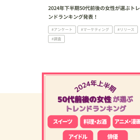
2024年下半期50代前後の女性が選ぶト
ンドランキング発表！
#アンケート
#マーケティング
#リリース
#調査