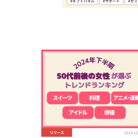
#ギフトパネル
#サポート
#セ
#廃棄ロス削減
#支援サービス
リリース
2024.12