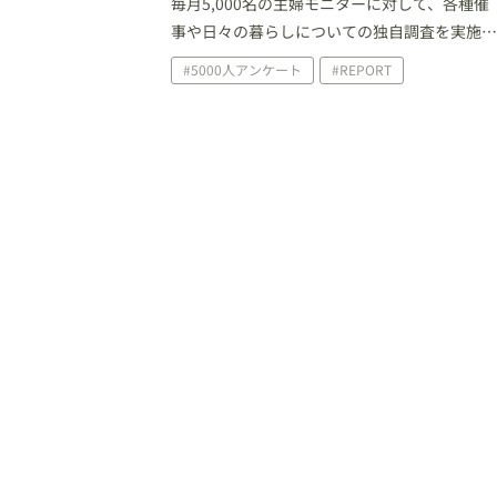
毎月5,000名の主婦モニターに対して、各種催
事や日々の暮らしについての独自調査を実施
ています。今回は、2022年3月に家庭で実施し
#5000人アンケート
#REPORT
たイベント・行事について、及びホワイトデー
についての調査結果を一部ご紹介いたします。