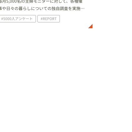
毎月5,000名の主婦モニターに対して、各種催
事や日々の暮らしについての独自調査を実施し
ています。今回は、2021年のゴールデンウィー
#5000人アンケート
#REPORT
クと母の日に関しての調査結果を一部ご紹介し
ます。