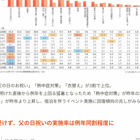
父の日のお祝い」「熱中症対策」「衣替え」が3割で上位。
明けた直後から例年を上回る猛暑となったため「熱中症対策」が昨年の2
上)」が昨年より上昇し、宿泊を伴うイベント実施に回復傾向の兆しがみ
受けず、父の日祝いの実施率は例年同割程度に