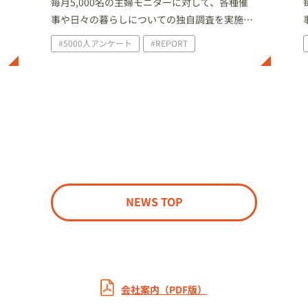
毎月5,000名の主婦モニターに対して、各種催
し
事や日々の暮らしについての独自調査を実施し
ています。今回は、2022年4月に家庭で実施し
#5000人アンケート
#REPORT
たイベント・行事について、及びお花見実施状
況についての調査結果を一部ご紹介いたしま
す。
NEWS TOP
会社案内（PDF版）