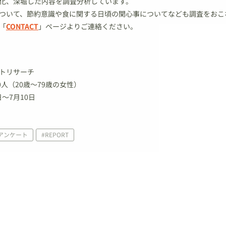
化、深堀した内容を調査分析しています。
ついて、節約意識や食に関する日頃の関心事についてなども調査をおこ
「
CONTACT
」ページよりご連絡ください。
トリサーチ
0人（20歳～79歳の女性）
日～7月10日
人アンケート
#REPORT