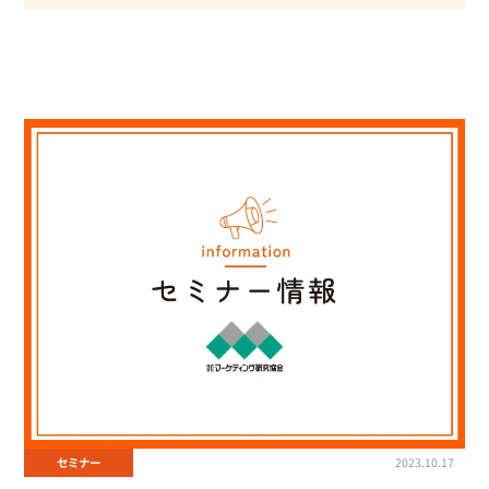
#アンケート
#ギフトパネル
#サポート
#セミナー
#ネットスーパー
#マーケティング
#メディア
#ラジオ
#リリース
#小売業への営業力強化
#廃棄ロス削減
#支援サービス
#新商品
#流通小売業
#調査
#週末ひととき
#食卓分析
セミナー
2023.10.17