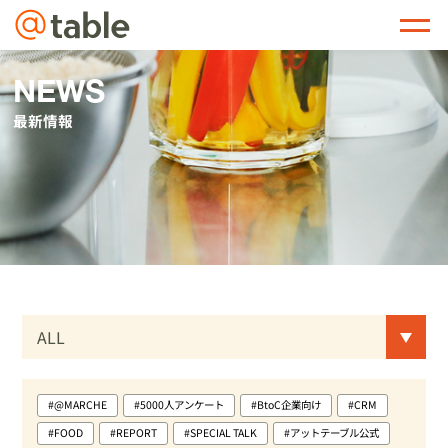
@table
NEWS
最新情報
#@MARCHE
#5000人アンケート
#BtoC企業向け
#CRM
#FOOD
#REPORT
#SPECIAL TALK
#アットテーブル公式