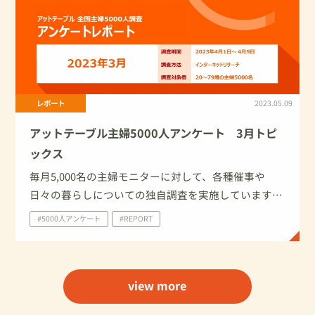
レポート
2023.05.09
アットテーブル主婦5000人アンケート 3月トピ
ックス
毎月5,000名の主婦モニターに対して、各種催事や
日々の暮らしについての独自調査を実施しています。
今回は、2023年3月に家庭で実施したイベント・行事
#5000人アンケート
#REPORT
について、及びホワイトデーについての調査結果を一
部ご紹介いたします。
view more