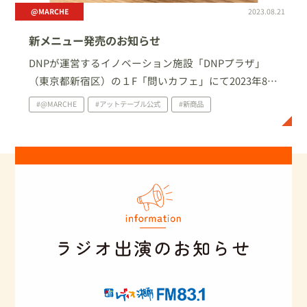
@MARCHE
2023.08.21
新メニュー発売のお知らせ
DNPが運営するイノベーション施設「DNPプラザ」
（東京都新宿区）の１F「問いカフェ」にて2023年8月
21日（月）より期間限定メニューを販売いたします。
#@MARCHE
#アットテーブル公式
#新商品