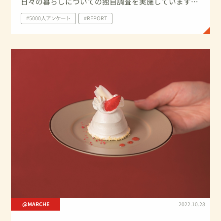
日々の暮らしについての独自調査を実施しています。
今回は、2022年9月に家庭で実施したイベント・行事
#5000人アンケート
#REPORT
について、及び敬老の日についての調査結果を一部ご
紹介いたします。
@MARCHE
2022.10.28