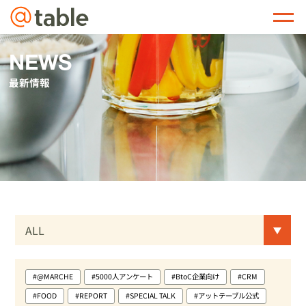
@table
NEWS
最新情報
#@MARCHE
#5000人アンケート
#BtoC企業向け
#CRM
#FOOD
#REPORT
#SPECIAL TALK
#アットテーブル公式