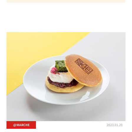
#アンケート
#ギフトパネル
#サポート
#セミナー
#ネットスーパー
#マーケティング
#メディア
#ラジオ
#リリース
#小売業への営業力強化
#廃棄ロス削減
#支援サービス
#新商品
#流通小売業
#調査
#週末ひととき
#食卓分析
@MARCHE
2023.01.20