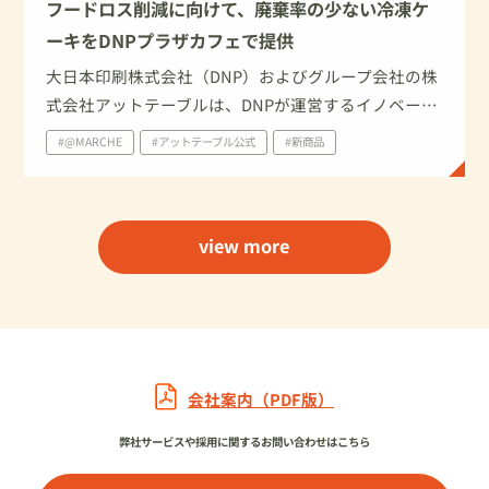
フードロス削減に向けて、廃棄率の少ない冷凍ケ
ーキをDNPプラザカフェで提供
大日本印刷株式会社（DNP）およびグループ会社の株
式会社アットテーブルは、DNPが運営するイノベーシ
ョン施設「DNPプラザ」（東京都新宿区）内の「問い
#@MARCHE
#アットテーブル公式
#新商品
カフェ」にて、ケーキ専門通販サイト「Cake.jp（ケ
ーキジェーピー）」を運営する株式会社Cake.jpが提
供する人気スイーツ「10Mineets（テンミニーツ）」
view more
の提供を2022年10月28日（金）に開始します。この商
品は廃棄率が少なく、フードロスの削減にも貢献しま
す。10月30日（日）の「全国一斉習慣見直しの日（食
品ロス削減の日）」も一つのきっかけとして、フード
ロス削減について考えるきっかけを生活者に提供しま
す。
会社案内（PDF版）
弊社サービスや採用に関するお問い合わせはこちら