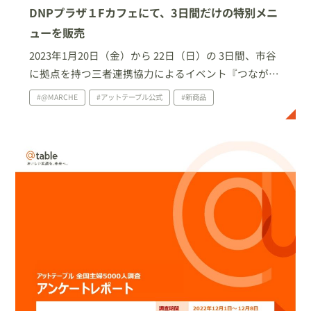
DNPプラザ１Fカフェにて、3日間だけの特別メニ
ューを販売
2023年1月20日（金）から 22日（日）の 3日間、市谷
に拠点を持つ三者連携協力によるイベント『つながる
楽しい楽市』にて、限定メニューの生どら焼きを販売
#@MARCHE
#アットテーブル公式
#新商品
いたします。