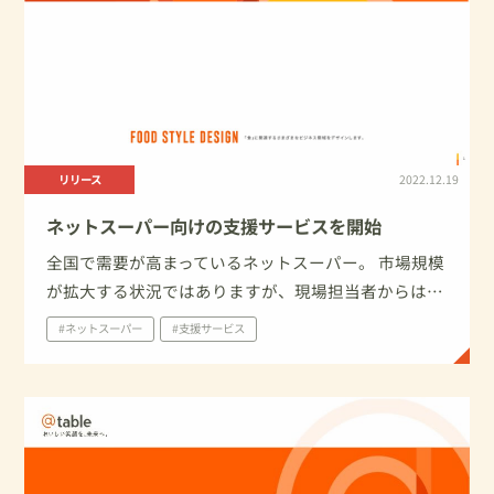
リリース
2022.12.19
ネットスーパー向けの支援サービスを開始
全国で需要が高まっているネットスーパー。 市場規模
が拡大する状況ではありますが、現場担当者からはリ
ソースが足りず、支援の依頼を受けることが増加して
#ネットスーパー
#支援サービス
おりました。 お問い合わせの中でいただく課題や、弊
社独自に行った利用実態調査を元に、これからのネッ
トスーパーが進化するために必要な事について考察
し、それを実現するためにお得意先様と並走できるよ
うに必要なサービスを開始いたします。