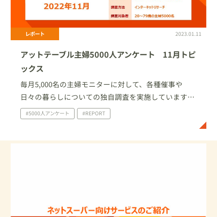
レポート
2023.01.11
アットテーブル主婦5000人アンケート 11月トピ
ックス
毎月5,000名の主婦モニターに対して、各種催事や
日々の暮らしについての独自調査を実施しています。
今回は、2022年11 月に家庭で実施したイベント・行
#5000人アンケート
#REPORT
事について、及びブラックフライデーについての調査
結果を一部ご紹介いたします。