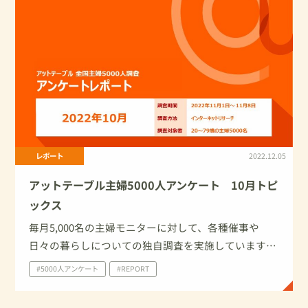
レポート
2022.12.05
アットテーブル主婦5000人アンケート 10月トピ
ックス
毎月5,000名の主婦モニターに対して、各種催事や
日々の暮らしについての独自調査を実施しています。
今回は、2022年10 月に家庭で実施したイベント・行
#5000人アンケート
#REPORT
事について、及びハロウィンについての調査結果を一
部ご紹介いたします。