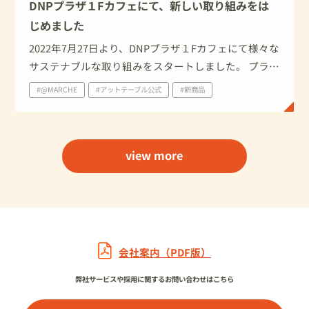
DNPプラザ１Fカフェにて、新しい取り組みをは
じめました
2022年7月27日より、DNPプラザ１Fカフェにて様々な
サステナブルな取り組みをスタートしました。 プラス
チックカップの回収や、選べる陶器カップの導入な
#@MARCHE
#アットテーブル公式
#新商品
ど、楽しみながら皆でサステナブルを考えるカフェ空
間です。 ぜひ足をお運びください♪
view more
会社案内（PDF版）
弊社サービスや採用に関するお問い合わせはこちら