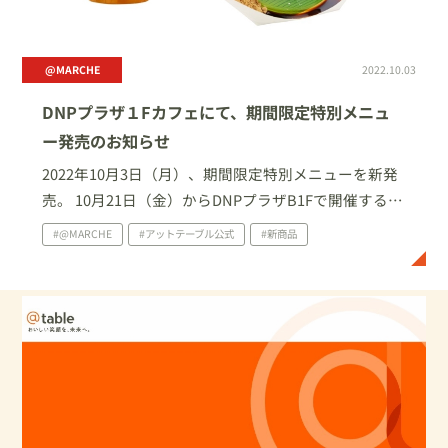
@MARCHE
2022.10.03
DNPプラザ１Fカフェにて、期間限定特別メニュ
ー発売のお知らせ
2022年10月3日（月）、期間限定特別メニューを新発
売。 10月21日（金）からDNPプラザB1Fで開催する森
谷修写真展「み熊野の」とのコラボメニューを先行販
#@MARCHE
#アットテーブル公式
#新商品
売。１Fカフェ＠MARCHEにてご提供中。