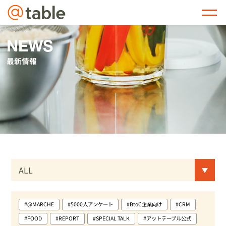
@table
NEWS
最新情報
#@MARCHE
#5000人アンケート
#BtoC企業向け
#CRM
#FOOD
#REPORT
#SPECIAL TALK
#アットテーブル公式