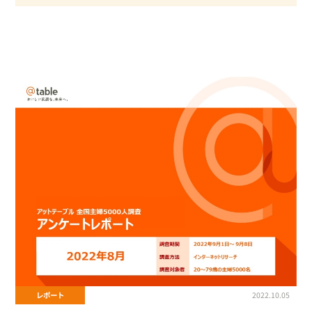
#アンケート
#ギフトパネル
#サポート
#セミナー
#ネットスーパー
#マーケティング
#メディア
#ラジオ
#リリース
#小売業への営業力強化
#廃棄ロス削減
#支援サービス
#新商品
#流通小売業
#調査
#週末ひととき
#食卓分析
レポート
2022.10.05