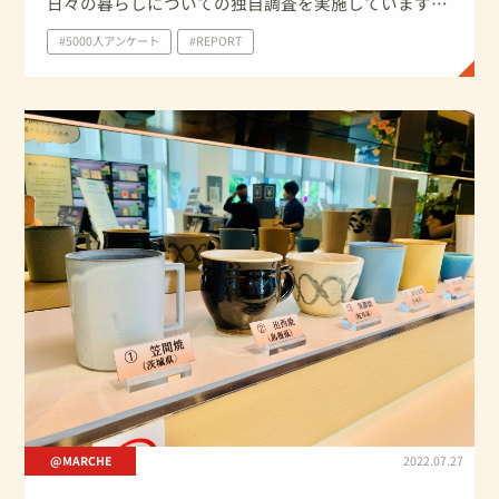
日々の暮らしについての独自調査を実施しています。
今回は、2022年6月に家庭で実施したイベント・行事
#5000人アンケート
#REPORT
について、及び父の日についての調査結果を一部ご紹
介いたします。
@MARCHE
2022.07.27