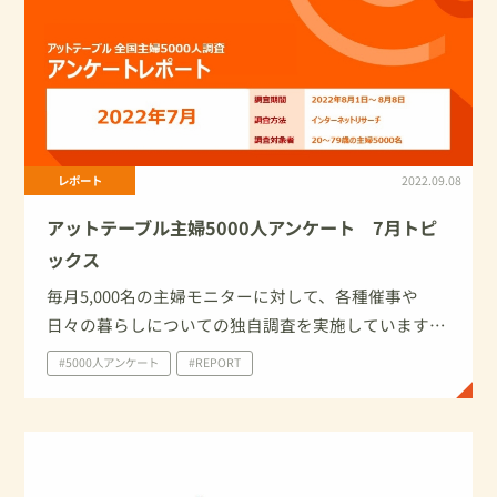
レポート
2022.09.08
アットテーブル主婦5000人アンケート 7月トピ
ックス
毎月5,000名の主婦モニターに対して、各種催事や
日々の暮らしについての独自調査を実施しています。
今回は、2022年7月に家庭で実施したイベント・行事
#5000人アンケート
#REPORT
について、及び土用の丑の日についての調査結果を一
部ご紹介いたします。