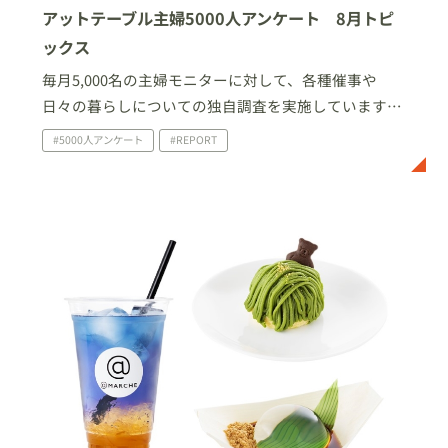
アットテーブル主婦5000人アンケート 8月トピ
ックス
毎月5,000名の主婦モニターに対して、各種催事や
日々の暮らしについての独自調査を実施しています。
今回は、2022年8月に家庭で実施したイベント・行事
#5000人アンケート
#REPORT
について、及び夏休み・帰省についての調査結果を一
部ご紹介いたします。