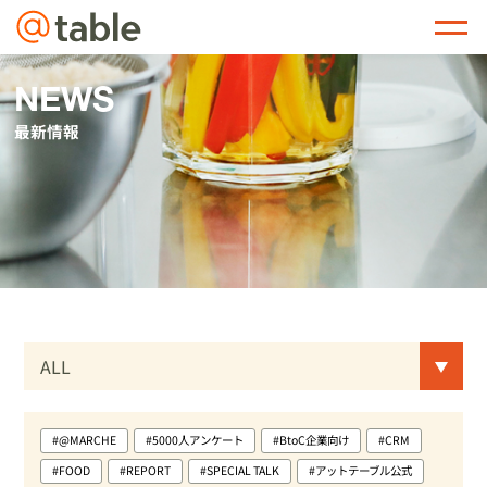
@table
NEWS
最新情報
#@MARCHE
#5000人アンケート
#BtoC企業向け
#CRM
#FOOD
#REPORT
#SPECIAL TALK
#アットテーブル公式