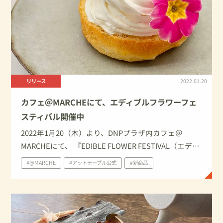
リリース
2022.01.20
カフェ＠MARCHEにて、エディブルフラワーフェ
スティバル開催中
2022年1月20（木）より、DNPプラザ内カフェ＠
MARCHEにて、 『EDIBLE FLOWER FESTIVAL（エディ
ブルフラワー フェスティバル）』を開催中です。 期
#@MARCHE
#アットテーブル公式
#新商品
間中、エディブルフラワー（食用花）を添えたデザー
トとドリンクをお楽しみいただけます。