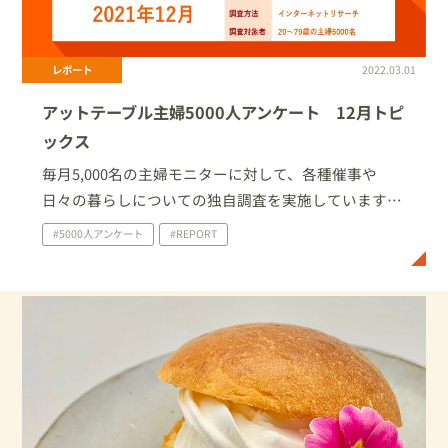
レポート
2022.03.01
アットテーブル主婦5000人アンケート 12月トピ
ックス
毎月5,000名の主婦モニターに対して、各種催事や
日々の暮らしについての独自調査を実施しています。
今回は、2021年12月に家庭で実施したイベント・行事
#5000人アンケート
#REPORT
について、及びクリスマスの過ごし方についての調査
結果を一部ご紹介いたします。