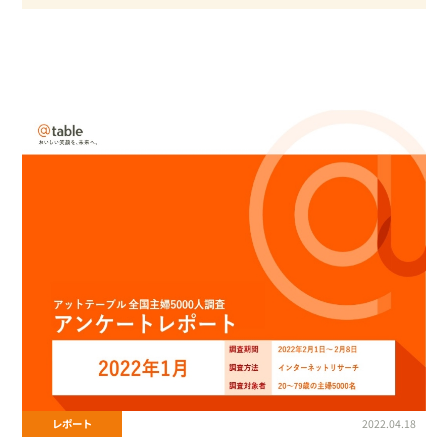
#アンケート
#ギフトパネル
#サポート
#セミナー
#ネットスーパー
#マーケティング
#メディア
#ラジオ
#リリース
#小売業への営業力強化
#廃棄ロス削減
#支援サービス
#新商品
#流通小売業
#調査
#週末ひととき
#食卓分析
レポート
2022.04.18