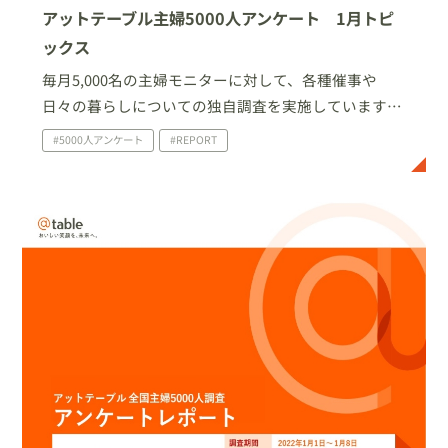
アットテーブル主婦5000人アンケート 1月トピ
ックス
毎月5,000名の主婦モニターに対して、各種催事や
日々の暮らしについての独自調査を実施しています。
今回は、2022年1月に家庭で実施したイベント・行事
#5000人アンケート
#REPORT
について、及びおせちについての調査結果を一部ご紹
介いたします。