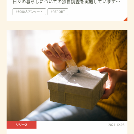
日々の暮らしについての独自調査を実施しています。
今回は、2021年のゴールデンウィークと母の日に関し
#5000人アンケート
#REPORT
ての調査結果を一部ご紹介します。
リリース
2021.12.08