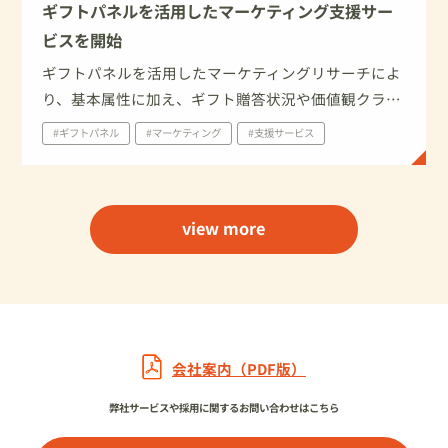
ギフトパネルを活用したマーケティング支援サー
ビスを開始
ギフトパネルを活用したマーケティングリサーチによ
り、基本属性に加え、ギフト贈答状況や価値観クラス
ター別に生活者の行動・意識を把握！生活者視点での
#ギフトパネル
#マーケティング
#支援サービス
ギフト戦略構築をサポートいたします。
view more
会社案内（PDF版）
弊社サービスや採用に関するお問い合わせはこちら